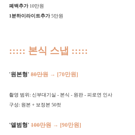
폐백추가
10만원
1분하이라이트추가
5만원
::::: 본식 스냅 :::::
'원본형'
80만원
→
[70
만원]
촬영 범위: 신부대기실 - 본식 - 원판 - 피로연 인사
구성: 원본 + 보정본 50컷
'앨범형'
100만원
→
[90만원]