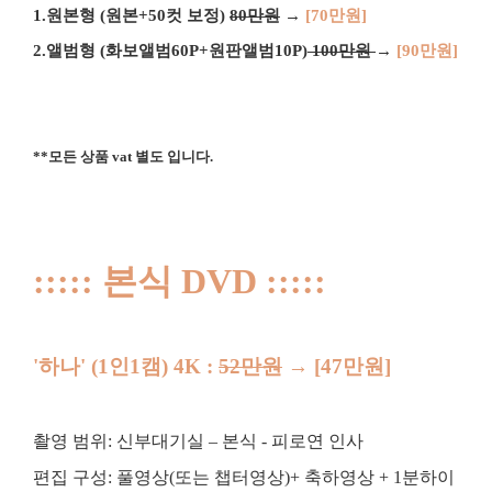
1.원본형 (원본+50컷 보정)
80만원
→
[70만원]
2.앨범형 (화보앨범60P+원판앨범10P)
100만원
→
[90만원]
**모든 상품 vat 별도 입니다.
::::: 본식 DVD :::::
'
하나' (1인1캠) 4K :
52만원
→ [47만원]
촬영 범위: 신부대기실 – 본식 - 피로연 인사
편집 구성:
풀영상(또는 챕터영상)+ 축하영상
+ 1분하이