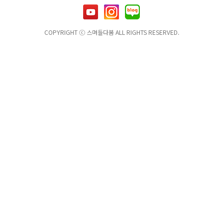
COPYRIGHT ⓒ 스며들다봄 ALL RIGHTS RESERVED.