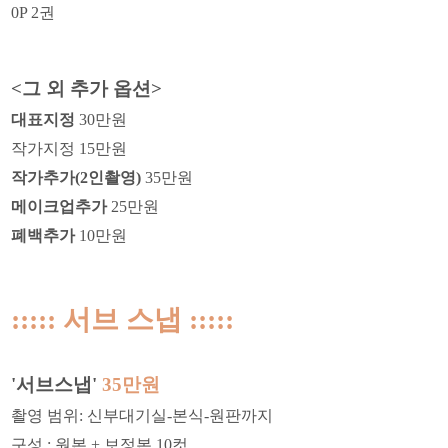
0P 2권
<그 외 추가 옵션>
대표지정
30만원
작가지정 15만원
작가추가(2인촬영)
35만원
메이크업추가
25만원
폐백추가
10만원
::::: 서브 스냅 :::::
'서브스냅'
35만원
촬영 범위: 신부대기실-본식-원판까지
구성 : 원본 + 보정본 10컷