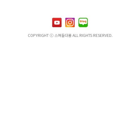
COPYRIGHT ⓒ 스며들다봄 ALL RIGHTS RESERVED.